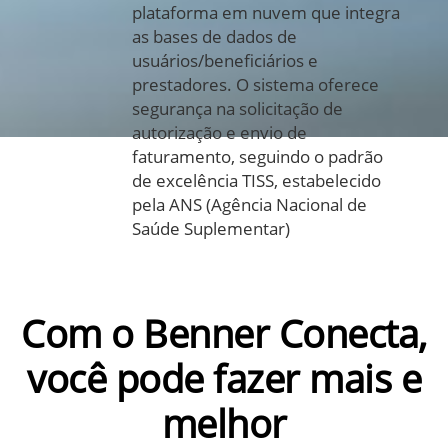
plataforma em nuvem que integra
as bases de dados de
usuários/beneficiários e
prestadores. O sistema oferece
segurança na solicitação de
autorização e envio de
faturamento, seguindo o padrão
de excelência TISS, estabelecido
pela ANS (Agência Nacional de
Saúde Suplementar)
Com o Benner Conecta,
você pode fazer mais e
melhor