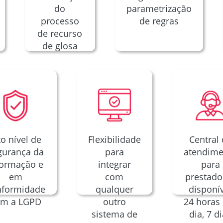
do
parametrização
processo
de regras
de recurso
de glosa
to nível de
Flexibilidade
Central
gurança da
para
atendime
formação e
integrar
para
em
com
prestado
nformidade
qualquer
disponí
om a LGPD
outro
24 horas
sistema de
dia, 7 d