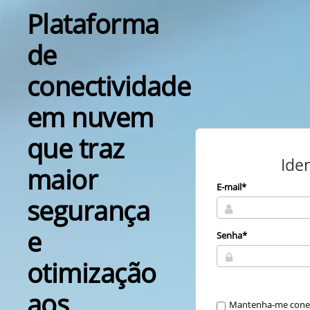
Plataforma
de
conectividade
em nuvem
que traz
Iden
maior
E-mail*
segurança
e
Senha*
otimização
aos
Mantenha-me cone