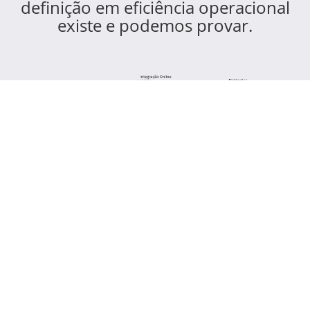
definição em eficiência operacional
existe e podemos provar.
A tecnologia da Benner reduz em até 50% o índice de
recursos de glosa. Tudo isso por meio de processos
automatizados, que validam previamente as contas
antes de enviar o faturamento aos prestadores. Além
disso, a velocidade do processamento de dados, por
ser feito em nuvem, oferece maior satisfação aos
seus beneficiários.