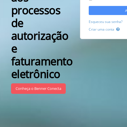
processos
A
de
Esqueceu sua senha?
Criar uma conta
autorização
e
faturamento
eletrônico
Conheça o Benner Conecta